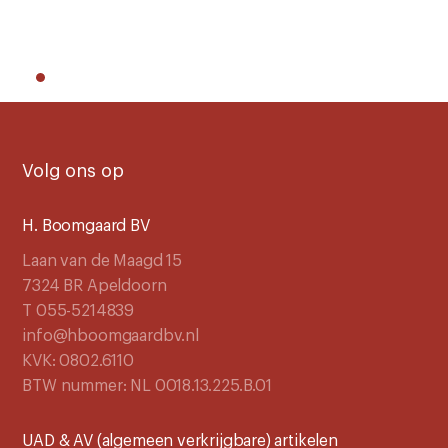
Volg ons op
H. Boomgaard BV
Laan van de Maagd 15
7324 BR Apeldoorn
T 055-5214839
info@hboomgaardbv.nl
KVK: 0802.6110
BTW nummer: NL 0018.13.225.B.01
UAD & AV (algemeen verkrijgbare) artikelen