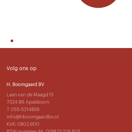
Volg ons op
H. Boomgaard BV
Laan van de Maagd 15
7324 BR Apeldoorn
T 055-5214839
info@hboomgaardbv.nl
KVK: 0802.6110
BTW nummer: NL 0018.13.225.B.01