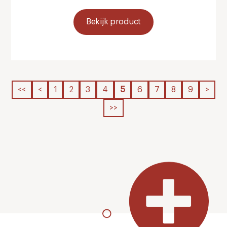
Bekijk product
<<
<
1
2
3
4
5
6
7
8
9
>
>>