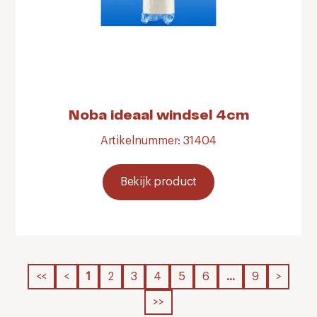
Noba ideaal windsel 4cm
Artikelnummer: 31404
Bekijk product
<<
<
1
2
3
4
5
6
…
9
>
>>