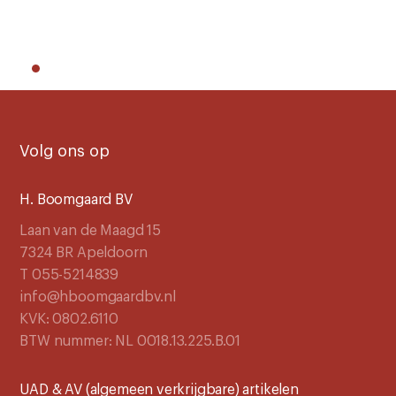
Volg ons op
H. Boomgaard BV
Laan van de Maagd 15
7324 BR Apeldoorn
T 055-5214839
info@hboomgaardbv.nl
KVK: 0802.6110
BTW nummer: NL 0018.13.225.B.01
UAD & AV (algemeen verkrijgbare) artikelen