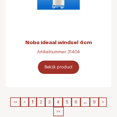
Noba ideaal windsel 4cm
Artikelnummer: 31404
Bekijk product
<<
<
1
2
3
4
5
6
…
9
>
>>