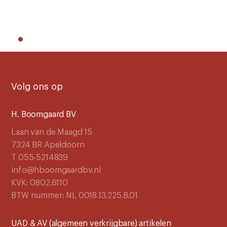
Volg ons op
H. Boomgaard BV
Laan van de Maagd 15
7324 BR Apeldoorn
T 055-5214839
info@hboomgaardbv.nl
KVK: 0802.6110
BTW nummer: NL 0018.13.225.B.01
UAD & AV (algemeen verkrijgbare) artikelen