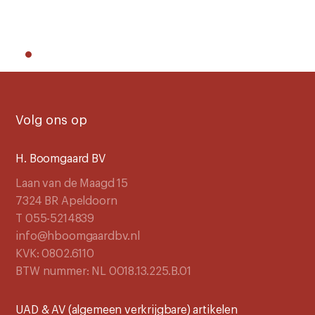
Volg ons op
H. Boomgaard BV
Laan van de Maagd 15
7324 BR Apeldoorn
T 055-5214839
info@hboomgaardbv.nl
KVK: 0802.6110
BTW nummer: NL 0018.13.225.B.01
UAD & AV (algemeen verkrijgbare) artikelen