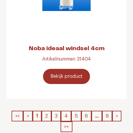
Noba ideaal windsel 4cm
Artikelnummer: 31404
Bekijk product
<<
<
1
2
3
4
5
6
…
9
>
>>