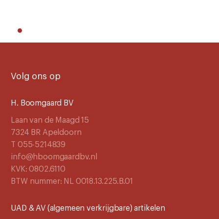
Volg ons op
H. Boomgaard BV
Laan van de Maagd 15
7324 BR Apeldoorn
T 055-5214839
info@hboomgaardbv.nl
KVK: 0802.6110
BTW nummer: NL 0018.13.225.B.01
UAD & AV (algemeen verkrijgbare) artikelen