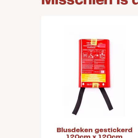
Misschien is 
Blusdeken gestickerd
120cm x 120cm