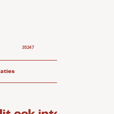
35247
1
Sticker blusde
aties