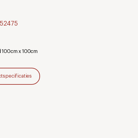
m
352475
d 100cm x 100cm
specificaties