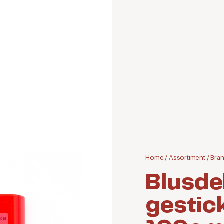
Home
/
Assortiment
/
Bran
Blusd
gestic