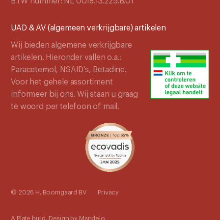
BTW nummer: NL 0018.13.225.B.01
UAD & AV (algemeen verkrijgbare) artikelen
Wij bieden algemene verkrijgbare
artikelen. Hieronder vallen o.a.:
Paracetemol, NSAID’s, Betadine.
Voor het gehele assortiment
informeer bij ons. Wij staan u graag
te woord per telefoon of mail.
© 2026 H. Boomgaard BV
Privacy
A
Plate
build. Design by
Mandelo