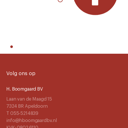
Volg ons op
H. Boomgaard BV
Laan van de Maagd 15
7324 BR Apeldoorn
T 055-5214839
info@hboomgaardbv.nl
KVK: 0802.6110