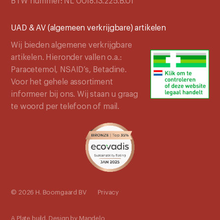
BTW nummer: NL 0018.13.225.B.01
UAD & AV (algemeen verkrijgbare) artikelen
Wij bieden algemene verkrijgbare
artikelen. Hieronder vallen o.a.:
Paracetemol, NSAID’s, Betadine.
Voor het gehele assortiment
informeer bij ons. Wij staan u graag
te woord per telefoon of mail.
© 2026 H. Boomgaard BV
Privacy
A
Plate
build. Design by
Mandelo