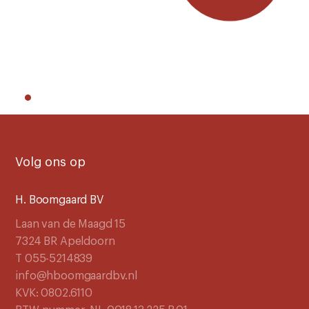
Volg ons op
H. Boomgaard BV
Laan van de Maagd 15
7324 BR Apeldoorn
T 055-5214839
info@hboomgaardbv.nl
KVK: 0802.6110